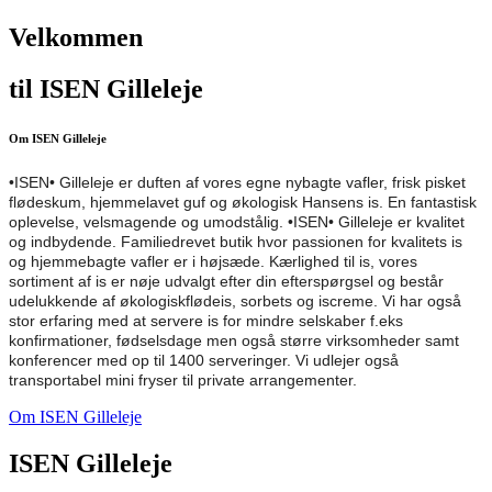
Velkommen
til ISEN Gilleleje
Om ISEN Gilleleje
•ISEN• Gilleleje er duften af vores egne nybagte vafler, frisk pisket
flødeskum, hjemmelavet guf og økologisk Hansens is. En fantastisk
oplevelse, velsmagende og umodstålig. •ISEN• Gilleleje er kvalitet
og indbydende. Familiedrevet butik hvor passionen for kvalitets is
og hjemmebagte vafler er i højsæde. Kærlighed til is, vores
sortiment af is er nøje udvalgt efter din efterspørgsel og består
udelukkende af økologiskflødeis, sorbets og iscreme. Vi har også
stor erfaring med at servere is for mindre selskaber f.eks
konfirmationer, fødselsdage men også større virksomheder samt
konferencer med op til 1400 serveringer. Vi udlejer også
transportabel mini fryser til private arrangementer.
Om ISEN Gilleleje
ISEN Gilleleje